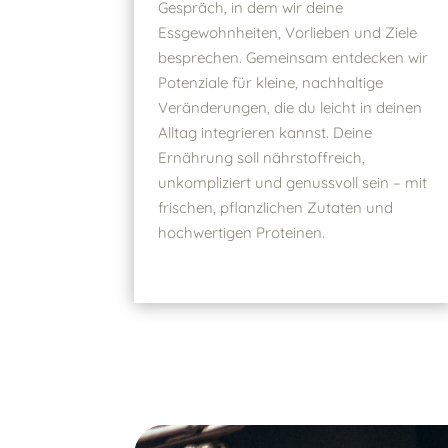
Gespräch, in dem wir deine
Essgewohnheiten, Vorlieben und Ziele
besprechen. Gemeinsam entdecken wir
Potenziale für kleine, nachhaltige
Veränderungen, die du leicht in deinen
Alltag integrieren kannst. Deine
Ernährung soll nährstoffreich,
unkompliziert und genussvoll sein – mit
frischen, pflanzlichen Zutaten und
hochwertigen Proteinen.