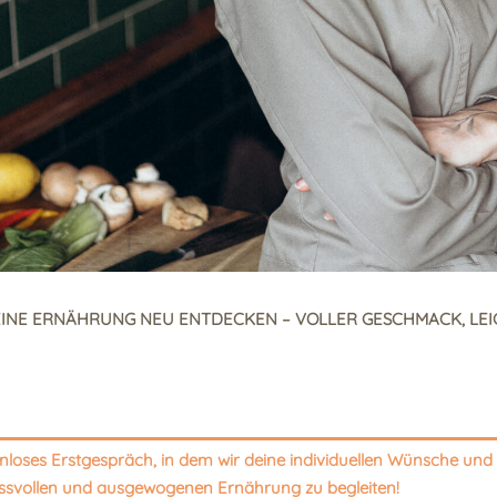
INE ERNÄHRUNG NEU ENTDECKEN – VOLLER GESCHMACK, LEIC
enloses Erstgespräch, in dem wir deine individuellen Wünsche un
ussvollen und ausgewogenen Ernährung zu begleiten!