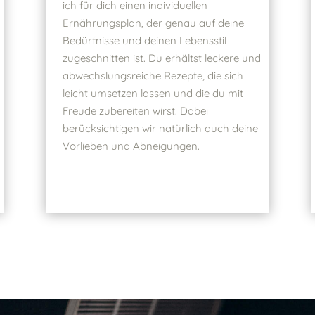
ich für dich einen individuellen
Ernährungsplan, der genau auf deine
Bedürfnisse und deinen Lebensstil
zugeschnitten ist. Du erhältst leckere und
abwechslungsreiche Rezepte, die sich
leicht umsetzen lassen und die du mit
Freude zubereiten wirst. Dabei
berücksichtigen wir natürlich auch deine
Vorlieben und Abneigungen.